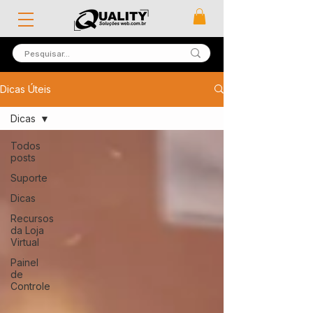
Dicas Úteis
Dicas
Todos
posts
Suporte
Dicas
Recursos
da Loja
Virtual
Painel
de
Controle