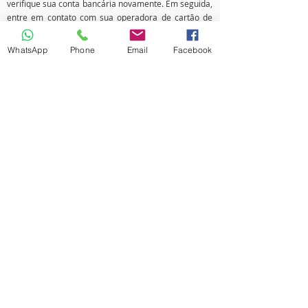
verifique sua conta bancária novamente. Em seguida,
entre em contato com sua operadora de cartão de
crédito, já que pode levar algum tempo até o
reembolso ser efetuado. Depois entre em contato
WhatsApp
Phone
Email
Facebook
com o seu banco. Em geral, existe um tempo de
processamento antes de um reembolso ser efetuado.
Se você já fez tudo isso e ainda não recebeu seu
reembolso, entre em contato conosco pelo e-mail
contato@qualitysolucoesweb.com.br
FALE CONOSCO
​Sempre que você tiver alguma dúvida sobre as
Políticas de nossa Empresa, mesmo após sua leitura,
ou precisar interagir conosco sobre assuntos
envolvendo envio e entrega de produtos, troca,
devoluções e reembolsos poderá fazê-lo, por meio
dos canais de atendimento disponíveis em nosso site:
Telefone:
(48) 3348-6006
Whatsapp:
(48) 98427-9431
Email:
contato@qualitysolucoesweb.com.br