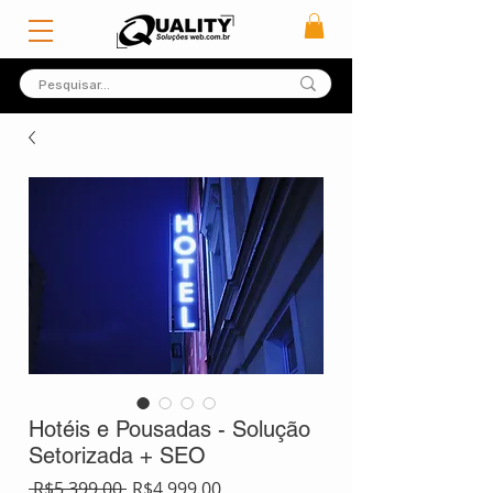
Hotéis e Pousadas - Solução
Setorizada + SEO
Regular
Sale
 R$5,399.00 
R$4,999.00