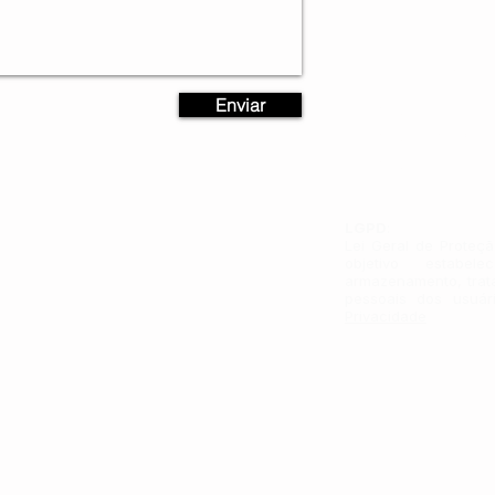
AJUDA E SUPORTE
Enviar
Política de Frete
Política de Troca/Devo
Política de Reembolso
LGPD
:
Lei Geral de Proteç
objetivo estabe
armazenamento, trat
pessoais dos usuár
Privacidade