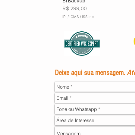
BrBackup
Preço
R$ 299,00
IPI / ICMS / ISS incl.
Deixe aqui sua mensagem.
At