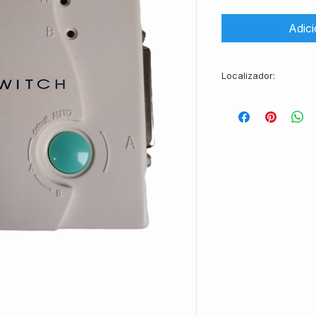
Adic
Localizador:
AC13743-CXBR03