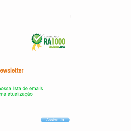
Hub Fiscal iMendes
Preço
R$ 858,00
IPI / ICMS / ISS incl.
ewsletter
ossa lista de emails
ma atualização
Assine Já