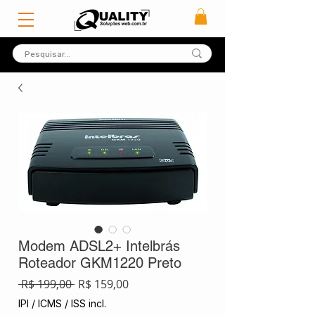
Modem ADSL2+ Intelbrás
Roteador GKM1220 Preto
Preço
Preço
 R$ 199,00 
R$ 159,00
normal
promocional
IPI / ICMS / ISS incl.