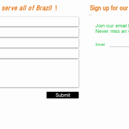
serve all of Brazil
!
Sign up for our
Join our email l
Never miss an 
Email
AJUDA E SUPORTE
Submit
Política de Frete
Política de Troca/Devo
Política de Reembolso