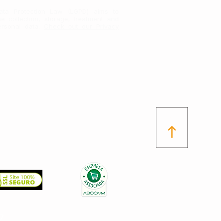
ata Protection Law (LGPD) aims to
he collection, storage, treatment and
ersonal data.
Check out our Privacy
TOP
17