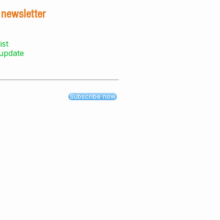
 newsletter
ist
update
Subscribe now
lução