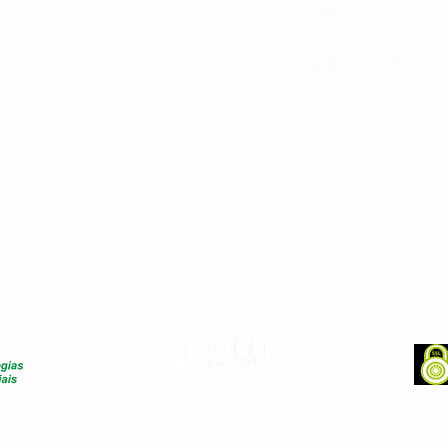
GDPR
:
General Personal D
establish rules on t
sharing of users' p
Policies
1996-2022 [26 anos inspirando TECNOLOGIA para
Você!] Copyrights. Todos os Direitos Reservados ©
QUALITY Equipamentos Profissionals Ltda - CNPJ: 01.688.703/0001-