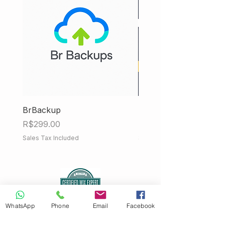
BrBackup
Hub Fiscal iMendes
Price
Price
R$299.00
R$858.00
Sales Tax Included
Sales Tax Included
WhatsApp
Phone
Email
Facebook