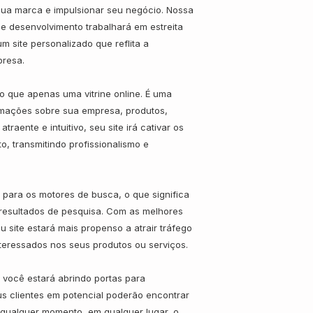
sua marca e impulsionar seu negócio. Nossa
 e desenvolvimento trabalhará em estreita
 site personalizado que reflita a
presa.
do que apenas uma vitrine online. É uma
rmações sobre sua empresa, produtos,
raente e intuitivo, seu site irá cativar os
o, transmitindo profissionalismo e
o para os motores de busca, o que significa
s resultados de pesquisa. Com as melhores
 site estará mais propenso a atrair tráfego
interessados nos seus produtos ou serviços.
l, você estará abrindo portas para
s clientes em potencial poderão encontrar
qualquer momento, em qualquer lugar, o