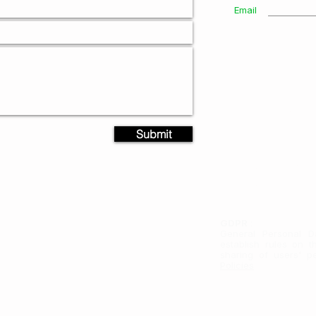
Email
AJUDA E SUPORTE
Submit
Política de Frete
Política de Troca/Devo
Política de Reembolso
GDPR
:
General Personal D
establish rules on t
sharing of users' p
Policies