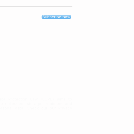
Subscribe now
lução
ata Protection Law (LGPD) aims to
he collection, storage, treatment and
ersonal data.
Check out our Privacy