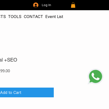
Log In
CTS
TOOLS
CONTACT
Event List
nal +SEO
ar
Sale
599.00
Price
Add to Cart