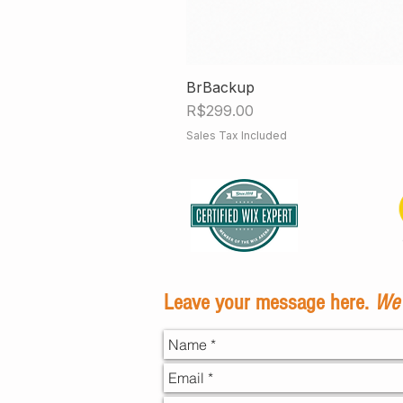
BrBackup
Price
R$299.00
Sales Tax Included
Leave your message here.
We 