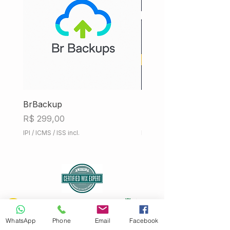
BrBackup
Hub Fiscal iMendes
Preço
Preço
R$ 299,00
R$ 858,00
IPI / ICMS / ISS incl.
IPI / ICMS / ISS incl.
WhatsApp
Phone
Email
Facebook