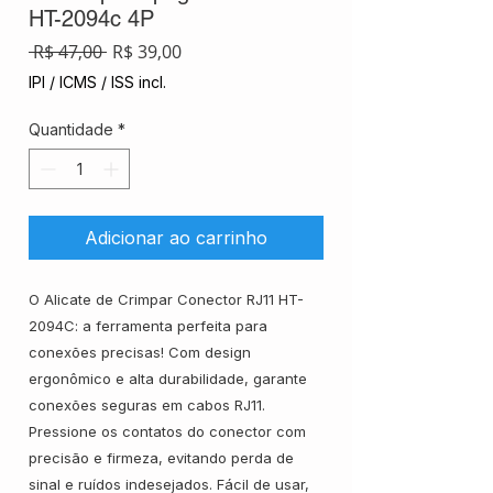
HT-2094c 4P
Preço
Preço
 R$ 47,00 
R$ 39,00
normal
promocional
IPI / ICMS / ISS incl.
Quantidade
*
Adicionar ao carrinho
O Alicate de Crimpar Conector RJ11 HT-
2094C: a ferramenta perfeita para
conexões precisas! Com design
ergonômico e alta durabilidade, garante
conexões seguras em cabos RJ11.
Pressione os contatos do conector com
precisão e firmeza, evitando perda de
sinal e ruídos indesejados. Fácil de usar,