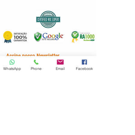
Assine nossa Newsletter
WhatsApp
Phone
Email
Facebook
Faça parte da nossa lista de
emails
Nunca perca uma atualização
Email
Assine Já