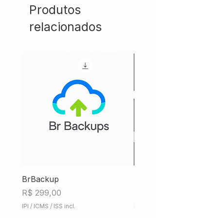
Produtos
relacionados
BrBackup
Hub Fiscal iMendes
Preço
Preço
R$ 299,00
R$ 858,00
IPI / ICMS / ISS incl.
IPI / ICMS / ISS incl.