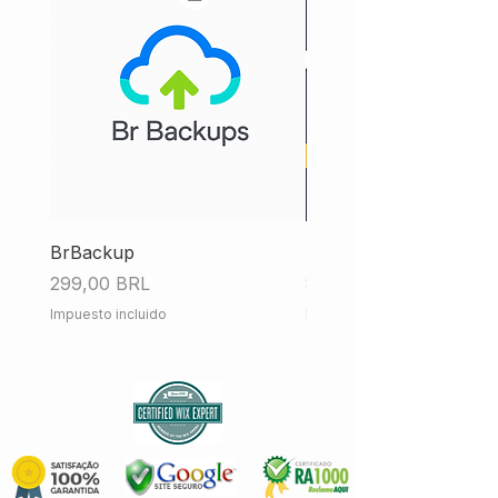
BrBackup
Hub Fiscal iMendes
Precio
Precio
299,00 BRL
858,00 BRL
Impuesto incluido
Impuesto incluido