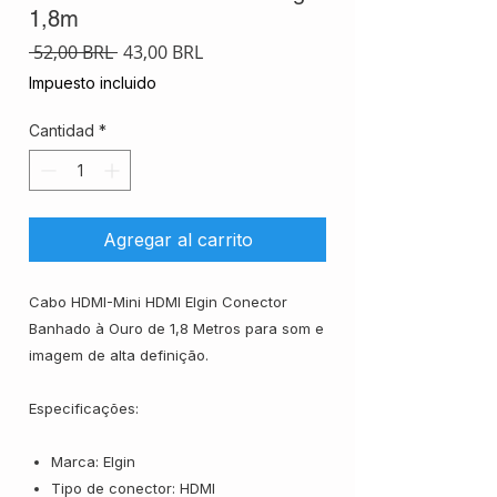
1,8m
Precio
Precio
 52,00 BRL 
43,00 BRL
de
Impuesto incluido
oferta
Cantidad
*
Agregar al carrito
Cabo HDMI-Mini HDMI Elgin Conector
Banhado à Ouro de 1,8 Metros para som e
imagem de alta definição.
Especificações:
Marca: Elgin
Tipo de conector: HDMI