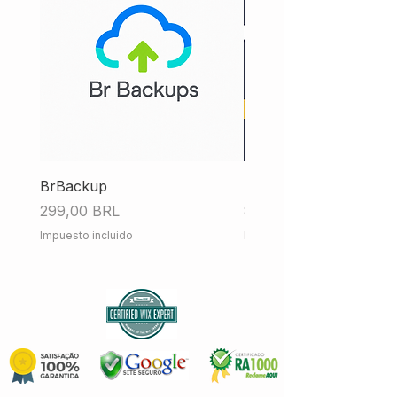
BrBackup
Hub Fiscal iMendes
Precio
Precio
299,00 BRL
858,00 BRL
Impuesto incluido
Impuesto incluido