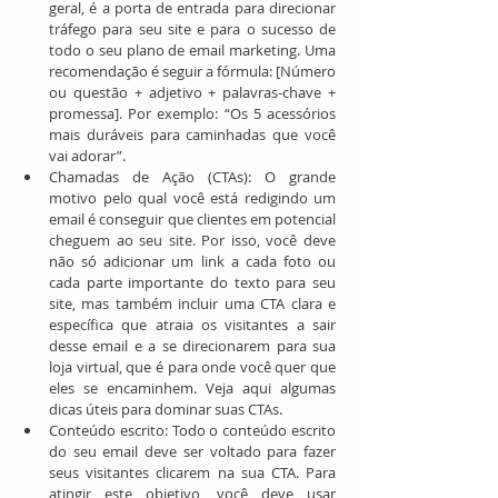
geral, é a porta de entrada para direcionar 
tráfego para seu site e para o sucesso de 
todo o seu plano de email marketing. Uma 
recomendação é seguir a fórmula: [Número 
ou questão + adjetivo + palavras-chave + 
promessa]. Por exemplo: “Os 5 acessórios 
mais duráveis para caminhadas que você 
vai adorar”.  
Chamadas de Ação (CTAs): O grande 
motivo pelo qual você está redigindo um 
email é conseguir que clientes em potencial 
cheguem ao seu site. Por isso, você deve 
não só adicionar um link a cada foto ou 
cada parte importante do texto para seu 
site, mas também incluir uma CTA clara e 
específica que atraia os visitantes a sair 
desse email e a se direcionarem para sua 
loja virtual, que é para onde você quer que 
eles se encaminhem. Veja aqui algumas 
dicas úteis para dominar suas CTAs.  
Conteúdo escrito: Todo o conteúdo escrito 
do seu email deve ser voltado para fazer 
seus visitantes clicarem na sua CTA. Para 
atingir este objetivo, você deve usar 