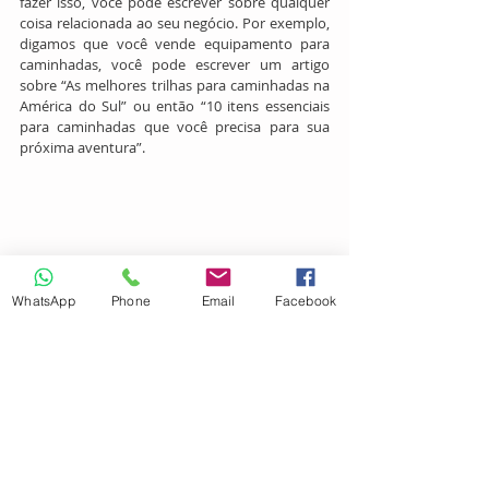
fazer isso, você pode escrever sobre qualquer 
coisa relacionada ao seu negócio. Por exemplo, 
digamos que você vende equipamento para 
caminhadas, você pode escrever um artigo 
sobre “As melhores trilhas para caminhadas na 
América do Sul” ou então “10 itens essenciais 
para caminhadas que você precisa para sua 
próxima aventura”. 
WhatsApp
Phone
Email
Facebook
07. Interaja com influenciadores
Sair da sua bolha e entrar no mundo de outra 
pessoa é uma forma excelente de conseguir 
mais tráfego para seu site, pois você expande 