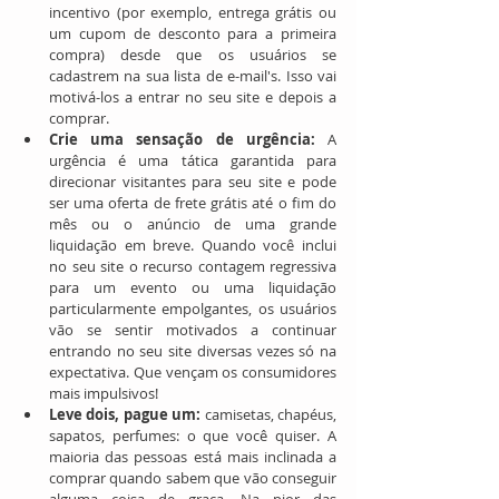
incentivo (por exemplo, entrega grátis ou 
um cupom de desconto para a primeira 
compra) desde que os usuários se 
cadastrem na sua lista de e-mail's. Isso vai 
motivá-los a entrar no seu site e depois a 
comprar.  
Crie uma sensação de urgência:
 A 
urgência é uma tática garantida para 
direcionar visitantes para seu site e pode 
ser uma oferta de frete grátis até o fim do 
mês ou o anúncio de uma grande 
liquidação em breve. Quando você inclui 
no seu site o recurso contagem regressiva 
para um evento ou uma liquidação 
particularmente empolgantes, os usuários 
vão se sentir motivados a continuar 
entrando no seu site diversas vezes só na 
expectativa. Que vençam os consumidores 
mais impulsivos!  
Leve dois, pague um:
 camisetas, chapéus, 
sapatos, perfumes: o que você quiser. A 
maioria das pessoas está mais inclinada a 
comprar quando sabem que vão conseguir 
alguma coisa de graça. Na pior das 