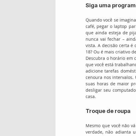
Siga uma progra
Quando você se imagina 
café, pegar o laptop pa
que ainda esteja de pij
nunca vai fechar – ain
vista. A decisão certa é
18? Ou é mais criativo 
Descubra o horário em q
que você está trabalhando
adicione tarefas domésti
cenoura nos intervalos.
suas horas de maior pro
desligar seu computador,
casa.
Troque de roupa
Mesmo que você não vá e
verdade, não adianta 