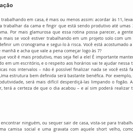
mação
trabalhando em casa, é mais ou menos assim: acordar às 11, levan
ra trabalhar da cama e fingir que está sendo produtivo até umas 
ama. Por mais glamurosa que essa rotina possa parecer, a gente
da mais se você estiver trabalhando em um projeto solo com um 
 definir um cronograma e segui-lo à risca. Você está acostumado a 
de manhã e acha que vale a pena começar logo às 7?
ue você é mais produtivo, mas seja fiel a ele! É importante mant
 em um escritório, e o respeito aos horários vai te ajudar nessa ta
cas nos intervalos – não é possível finalizar nada se você está 
 Uma estrutura bem definida será bastante benéfica. Por exemplo,
dutividade, será mais difícil desperdiçá-las limpando o fogão. A
 terá a certeza de que o dia acabou – e aí sim poderá realizar t
ncontrar ninguém, ou sequer sair de casa, vista-se para trabalha
uma camisa social e uma gravata com aquele short velho, como