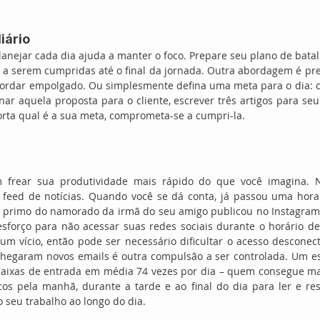
iário
anejar cada dia ajuda a manter o foco. Prepare seu plano de batalha
s a serem cumpridas até o final da jornada. Outra abordagem é prep
acordar empolgado. Ou simplesmente defina uma meta para o dia: c
inar aquela proposta para o cliente, escrever três artigos para seu
rta qual é a sua meta, comprometa-se a cumpri-la.
m frear sua produtividade mais rápido do que você imagina. 
 feed de notícias. Quando você se dá conta, já passou uma hora 
o primo do namorado da irmã do seu amigo publicou no Instagram e
sforço para não acessar suas redes sociais durante o horário de 
um vício, então pode ser necessário dificultar o acesso desconect
e chegaram novos emails é outra compulsão a ser controlada. Um e
aixas de entrada em média 74 vezes por dia – quem consegue man
icos pela manhã, durante a tarde e ao final do dia para ler e re
 seu trabalho ao longo do dia.